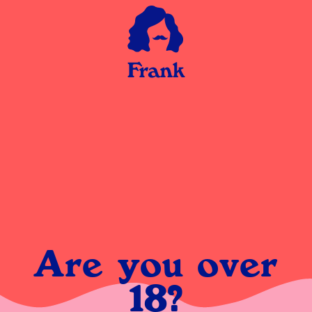
Checkout
Cannot create order from empty cart.
Are you over
Je winkelwagen is momenteel leeg!
18?
Afrekenen is niet beschikbaar
terwijl je winkelwagen leeg is.